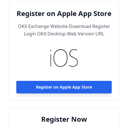
Register on Apple App Store
OKX Exchange Website Download Register
Login OKX Desktop Web Version URL
Register on Apple App Store
Register Now