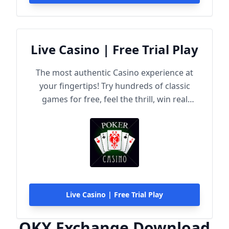
Live Casino | Free Trial Play
The most authentic Casino experience at
your fingertips! Try hundreds of classic
games for free, feel the thrill, win real
rewards!
Live Casino | Free Trial Play
OKX Exchange Download