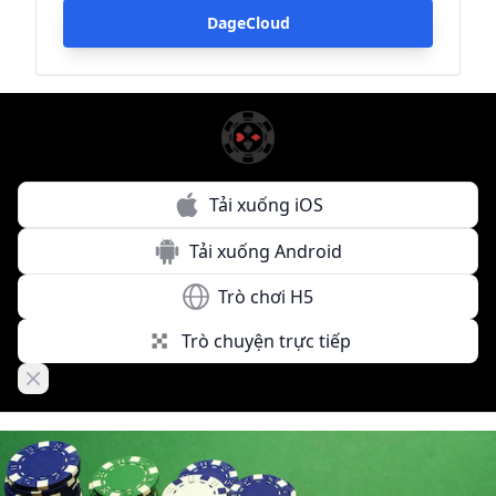
DageCloud
Tải xuống iOS
Tải xuống Android
Trò chơi H5
Trò chuyện trực tiếp
Close banner