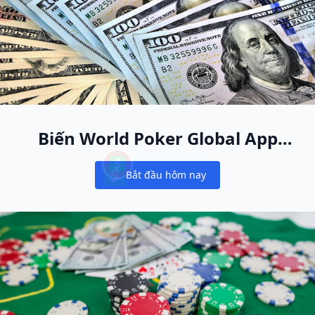
Biến World Poker Global App
thành ngôi nhà poker online
Bắt đầu hôm nay
mới của bạn
Notifications