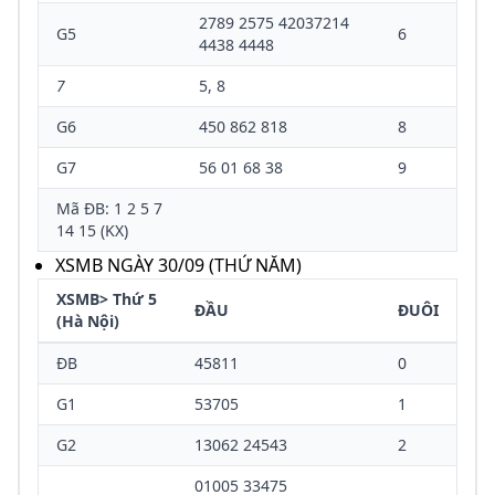
2789 2575 42037214
G5
6
4438 4448
7
5, 8
G6
450 862 818
8
G7
56 01 68 38
9
Mã ĐB: 1 2 5 7
14 15 (KX)
XSMB NGÀY 30/09 (THỨ NĂM)
XSMB> Thứ 5
ĐẦU
ĐUÔI
(Hà Nội)
ĐB
45811
0
G1
53705
1
G2
13062 24543
2
01005 33475