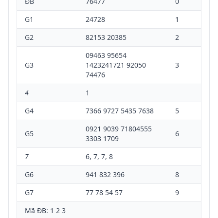
ĐB
76477
0
G1
24728
1
G2
82153 20385
2
09463 95654
G3
1423241721 92050
3
74476
4
1
G4
7366 9727 5435 7638
5
0921 9039 71804555
G5
6
3303 1709
7
6, 7, 7, 8
G6
941 832 396
8
G7
77 78 54 57
9
Mã ĐB: 1 2 3