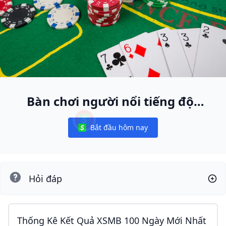
Bàn chơi người nổi tiếng độc
nhất
Bắt đầu hôm nay
Notifications
Hỏi đáp
Thống Kê Kết Quả XSMB 100 Ngày Mới Nhất