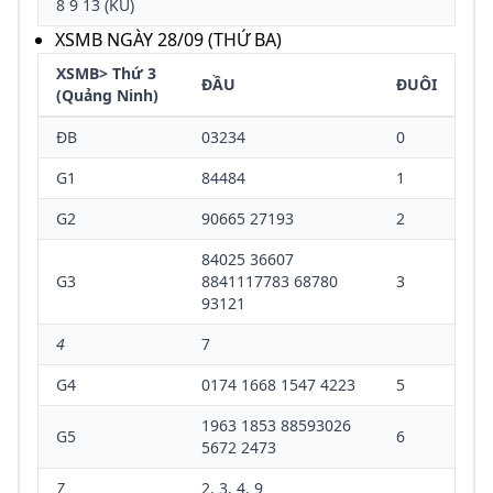
8 9 13 (KU)
XSMB NGÀY 28/09 (THỨ BA)
XSMB> Thứ 3
ĐẦU
ĐUÔI
(Quảng Ninh)
ĐB
03234
0
G1
84484
1
G2
90665 27193
2
84025 36607
G3
8841117783 68780
3
93121
4
7
G4
0174 1668 1547 4223
5
1963 1853 88593026
G5
6
5672 2473
7
2, 3, 4, 9