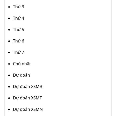
Thứ 3
Thứ 4
Thứ 5
Thứ 6
Thứ 7
Chủ nhật
Dự đoán
Dự đoán XSMB
Dự đoán XSMT
Dự đoán XSMN