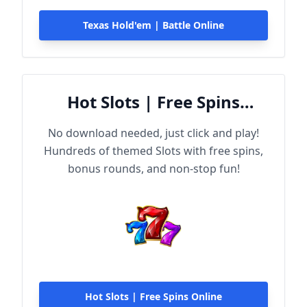
Texas Hold'em | Battle Online
Hot Slots | Free Spins
Online
No download needed, just click and play!
Hundreds of themed Slots with free spins,
bonus rounds, and non-stop fun!
Hot Slots | Free Spins Online