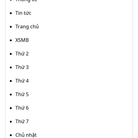
Tin tức
Trang chủ
XSMB
Thứ 2
Thứ 3
Thứ 4
Thứ 5
Thứ 6
Thứ 7
Chủ nhật