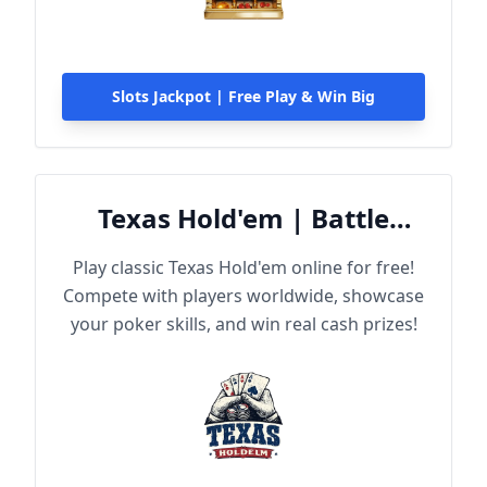
Slots Jackpot | Free Play & Win Big
Texas Hold'em | Battle
Online
Play classic Texas Hold'em online for free!
Compete with players worldwide, showcase
your poker skills, and win real cash prizes!