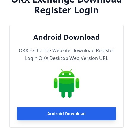
Register Login
Android Download
OKX Exchange Website Download Register
Login OKX Desktop Web Version URL
Android Download