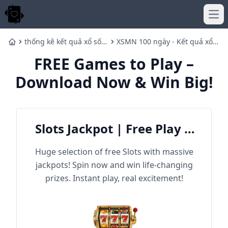
Ope
thống kê kết quả xổ số
XSMN 100 ngày - Kết quả xổ
Home
miền bắc 100 ngày
số miền Nam 100 ngày
FREE Games to Play –
Download Now & Win Big!
Slots Jackpot | Free Play &
Win Big
Huge selection of free Slots with massive
jackpots! Spin now and win life-changing
prizes. Instant play, real excitement!