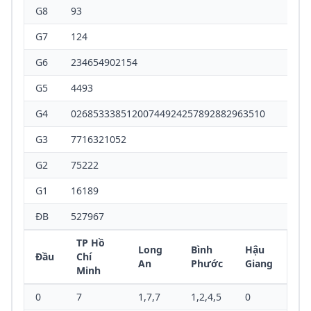
G8
93
34
G7
124
027
G6
234654902154
1593
G5
4493
6795
G4
02685333851200744924257892882963510
5678
G3
7716321052
6539
G2
75222
2004
G1
16189
2587
ĐB
527967
2080
TP Hồ
Long
Bình
Hậu
Đầu
Chí
An
Phước
Giang
Minh
0
7
1,7,7
1,2,4,5
0