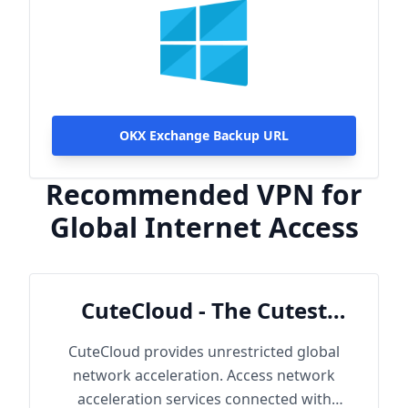
OKX Exchange Backup URL
Recommended VPN for
Global Internet Access
CuteCloud - The Cutest
Cloud
CuteCloud provides unrestricted global
network acceleration. Access network
acceleration services connected with