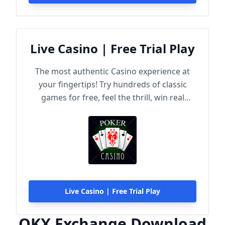
Live Casino | Free Trial Play
The most authentic Casino experience at
your fingertips! Try hundreds of classic
games for free, feel the thrill, win real
rewards!
Live Casino | Free Trial Play
OKX Exchange Download