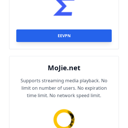
EEVPN
MoJie.net
Supports streaming media playback. No
limit on number of users. No expiration
time limit. No network speed limit.