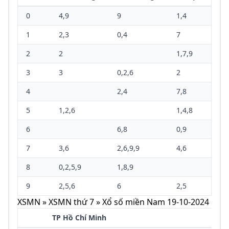
0
4,9
9
1,4
1
2,3
0,4
7
2
2
1,7,9
3
3
0,2,6
2
4
2,4
7,8
5
1,2,6
1,4,8
6
6,8
0,9
7
3,6
2,6,9,9
4,6
8
0,2,5,9
1,8,9
9
2,5,6
6
2,5
XSMN » XSMN thứ 7 » Xổ số miền Nam 19-10-2024
TP Hồ Chí Minh
Long