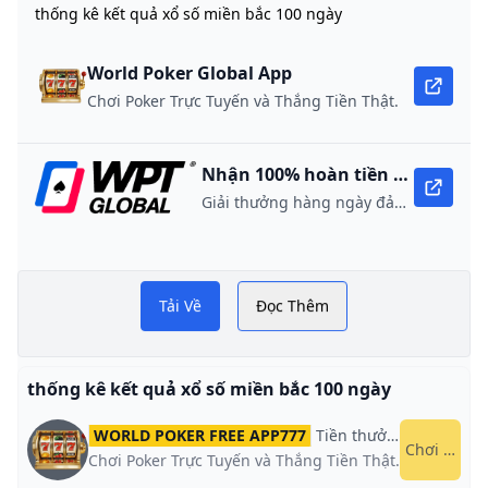
thống kê kết quả xổ số miền bắc 100 ngày
World Poker Global App
Chơi Poker Trực Tuyến và Thắng Tiền Thật.
Nhận 100% hoàn tiền khi nạp lần đầu
Giải thưởng hàng ngày đảm bảo 10,000 USD
XSMB 100 ngày - Tổng hợp
Tải Về
Đọc Thêm
kết quả xổ số truyền thống
miền Bắc 100 ngày gần
thống kê kết quả xổ số miền bắc 100 ngày
Ố
nhất. Tra cứu nhanh
KQXSMB trong vòng 100
WORLD POKER FREE APP777
Tiền thưởng chào mừng
Chơi ngay
Chơi Poker Trực Tuyến và Thắng Tiền Thật.
C
ngày.