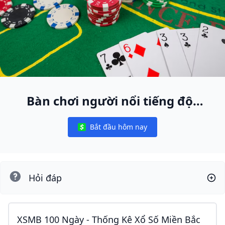
Bàn chơi người nổi tiếng độc
nhất
Bắt đầu hôm nay
Notifications
Hỏi đáp
XSMB 100 Ngày - Thống Kê Xổ Số Miền Bắc