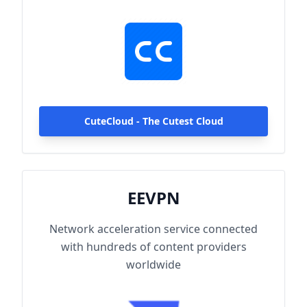
hundreds of content providers worldwide.
With up to 2000Mbps single-line access
capacity and 1000+ high-speed servers
globally, enjoy fast and stable connections
anytime, anywhere.
CuteCloud - The Cutest Cloud
EEVPN
Network acceleration service connected
with hundreds of content providers
worldwide