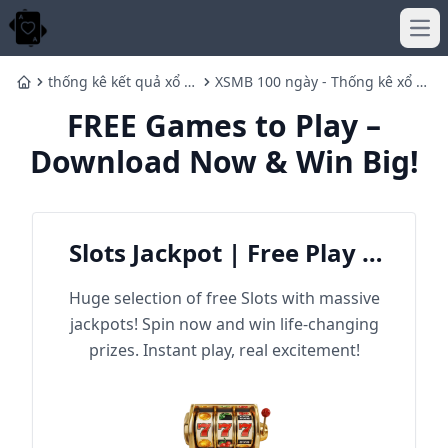
Ope
thống kê kết quả xổ số
XSMB 100 ngày - Thống kê xổ số
Home
miền bắc 100 ngày
miền Bắc 100 ngày gần đây
FREE Games to Play –
Download Now & Win Big!
Slots Jackpot | Free Play &
Win Big
Huge selection of free Slots with massive
jackpots! Spin now and win life-changing
prizes. Instant play, real excitement!