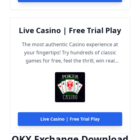
Live Casino | Free Trial Play
The most authentic Casino experience at
your fingertips! Try hundreds of classic
games for free, feel the thrill, win real
rewards!
Live Casino | Free Trial Play
OKX Exchange Download