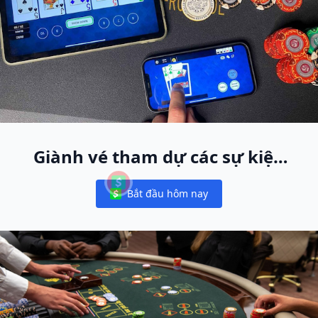
Giành vé tham dự các sự kiện
World Poker Free App trực tiếp
Bắt đầu hôm nay
toàn cầu
Notifications