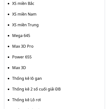
XS miền Bắc
XS miền Nam
XS miền Trung
Mega 645
Max 3D Pro
Power 655
Max 3D
Thống kê lô gan
Thống kê 2 số cuối giải ĐB
Thống kê Lô rơi