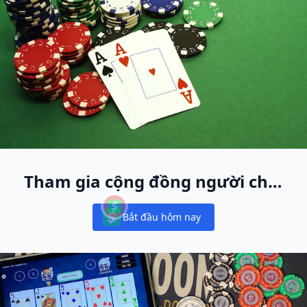
Tham gia cộng đồng người chơi
cash game lớn nhất thế giới
Bắt đầu hôm nay
Notifications