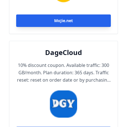
MoJie.net
DageCloud
10% discount coupon. Available traffic: 300
GB/month. Plan duration: 365 days. Traffic
reset: reset on order date or by purchasing
traffic package. Maximum achievable
bandwidth: 1000 Mbps. Node protocol:
Trojan.