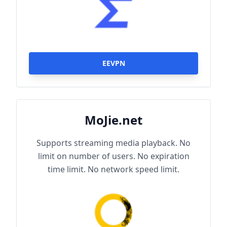
EEVPN
MoJie.net
Supports streaming media playback. No
limit on number of users. No expiration
time limit. No network speed limit.