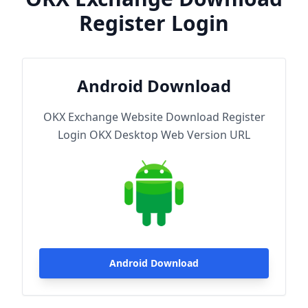
Register Login
Android Download
OKX Exchange Website Download Register
Login OKX Desktop Web Version URL
Android Download