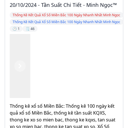
20/10/2024 - Tần Suất Chi Tiết - Minh Ngọc™
Thống Kê Kết Quả Xổ Số Miền Bắc 100 Ngày Nhanh Nhất Minh Ngọc
Thống Kê Kết Quả Xổ Số Miền Bắc 100 Ngày Nhanh Nhất Minh Ngọc
🕒 1
🗒️ 46
Previous
Next
Thống kê xổ số Miền Bắc: Thống kê 100 ngày kết
quả xổ số Miền Bắc, thống kê tần suất KQXS,
thong ke xo so mien bac, thong ke kqxs, tan suat
xo so mien bac, thong ke tan suat xo so, Xổ Số