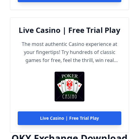
Live Casino | Free Trial Play
The most authentic Casino experience at
your fingertips! Try hundreds of classic
games for free, feel the thrill, win real
rewards!
Live Casino | Free Trial Play
OKX Exchange Download