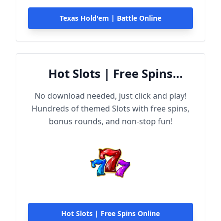
Texas Hold'em | Battle Online
Hot Slots | Free Spins
Online
No download needed, just click and play!
Hundreds of themed Slots with free spins,
bonus rounds, and non-stop fun!
Hot Slots | Free Spins Online