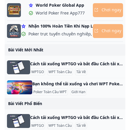
World Poker Global App
KQXSMB trong vòng 100
Chơi ngay
World Poker Free App777
ngày.
Nhận 100% Hoàn Tiền Khi Nạp Lần Đầu
Chơi ngay
Poker trực tuyến chuyên nghiệp, giành giải thưởng
Bài Viết Mới Nhất
Cách tải xuống WPTGO và bắt đầu Cách tải xuống WPTGO và bắt đầu với Poker trực tuyến Bắt đầu với WPTGO, nền tảng poker trực tuyến được liên kết với World Poker Tour, thật đơn giản và nhanh chóng. Hãy làm theo các bước đơn giản sau để tải xuống phần mềm và thiết lập tài khoản của bạn. Bước 1: Tải ứng dụng WPTGO Để bắt đầu, hãy nhấp vào nút Tải xuống ngay trên trang web WPTGO.
WPTGO
WPT Toàn Cầu
Tải Về
Bạn không thể tải xuống và chơi WPT Poker Global ở các quốc gia và khu vực bên dưới Người chơi ở hơn 100 quốc gia có thể truy cập WPT Global Poker, nhưng có những hạn chế cụ thể dựa trên quy định của địa phương. Tại sao bạn không thể tải xuống và chơi WPT Poker Global ở các quốc gia và khu vực bên dưới Các quốc gia có thể truy cập WPT Global Người chơi có thể đăng ký và tải xuống WPT Global từ các khu vực sau:
Poker Toàn Cầu WPT
Giới Hạn
Bài Viết Phổ Biến
Cách tải xuống WPTGO và bắt đầu Cách tải xuống WPTGO và bắt đầu với Poker trực tuyến Bắt đầu với WPTGO, nền tảng poker trực tuyến được liên kết với World Poker Tour, thật đơn giản và nhanh chóng. Hãy làm theo các bước đơn giản sau để tải xuống phần mềm và thiết lập tài khoản của bạn. Bước 1: Tải ứng dụng WPTGO Để bắt đầu, hãy nhấp vào nút Tải xuống ngay trên trang web WPTGO.
WPTGO
WPT Toàn Cầu
Tải Về