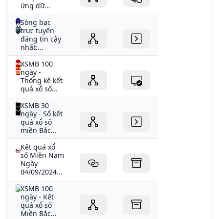
ứng dữ...
Sòng bạc
trực tuyến
đáng tin cậy
nhất:...
XSMB 100
ngày -
Thống kê kết
quả xổ số...
XSMB 30
ngày - Sổ kết
quả xổ số
miền Bắc...
Kết quả xổ
số Miền Nam
Ngày
04/09/2024...
XSMB 100
ngày - Kết
quả xổ số
Miền Bắc...