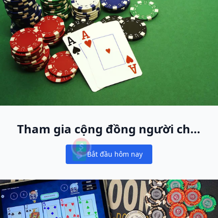
Tham gia cộng đồng người chơi
cash game lớn nhất thế giới
Bắt đầu hôm nay
Notifications