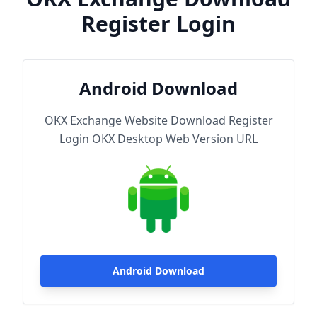
Register Login
Android Download
OKX Exchange Website Download Register
Login OKX Desktop Web Version URL
Android Download