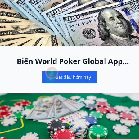
Biến World Poker Global App
thành ngôi nhà poker online
Bắt đầu hôm nay
mới của bạn
Notifications