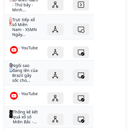
- Thứ bảy -
Minh...
Trực tiếp xổ
số Miền
Nam - XSMN
Ngày...
- YouTube
Ngôi sao
đang lên của
Brazil gây
sốc cho...
- YouTube
Thống kê kết
quả xổ số
Miền Bắc -...