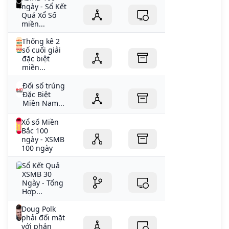
ngày - Sổ Kết
Quả Xổ Số
miền...
Thống kê 2
số cuối giải
đặc biệt
miền...
Đổi số trúng
Đặc Biệt
Miền Nam...
Xổ số Miền
Bắc 100
ngày - XSMB
100 ngày
Sổ Kết Quả
XSMB 30
Ngày - Tổng
Hợp...
Doug Polk
phải đối mặt
với phản