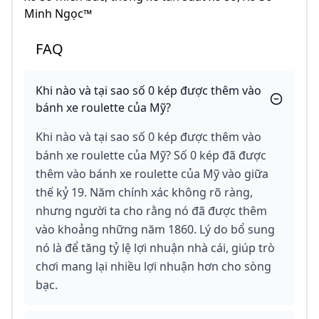
Minh Ngọc™
FAQ
Khi nào và tại sao số 0 kép được thêm vào
bánh xe roulette của Mỹ?
Khi nào và tại sao số 0 kép được thêm vào
bánh xe roulette của Mỹ? Số 0 kép đã được
thêm vào bánh xe roulette của Mỹ vào giữa
thế kỷ 19. Năm chính xác không rõ ràng,
nhưng người ta cho rằng nó đã được thêm
vào khoảng những năm 1860. Lý do bổ sung
nó là để tăng tỷ lệ lợi nhuận nhà cái, giúp trò
chơi mang lại nhiều lợi nhuận hơn cho sòng
bạc.