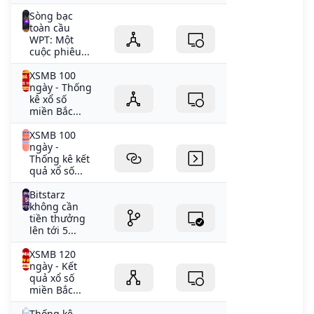
Sòng bạc
toàn cầu
WPT: Một
cuộc phiêu...
XSMB 100
ngày - Thống
kê xổ số
miền Bắc...
XSMB 100
ngày -
Thống kê kết
quả xổ số...
Bitstarz
không cần
tiền thưởng
lên tới 5...
XSMB 120
ngày - Kết
quả xổ số
miền Bắc...
Thống kê