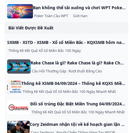
Bạn không thể tải xuống và chơi WPT Poker Global ở các quốc gia và khu vực bên dưới Người chơi ở hơn 100 quốc gia có thể truy cập WPT Global Poker, nhưng có những hạn chế cụ thể dựa trên quy định của địa phương. Tại sao bạn không thể tải xuống và chơi WPT Poker Global ở các quốc gia và khu vực bên dưới Các quốc gia có thể truy cập WPT Global Người chơi có thể đăng ký và tải xuống WPT Global từ các khu vực sau:
Poker Toàn Cầu WPT
Giới Hạn
Bài Viết Được Đề Xuất
SXMB - XSTD - XSMB - Xổ số Miền Bắc - KQXSMB hôm nay XSMB - SXMB - XSTD. Trực tiếp kết quả xổ số Miền Bắc siêu nhanh, Cập nhật KQXSMB hôm nay liên tục vào 18h15 hàng ngày, hàng tuần - Điện toán - Thần tài - Truyền thống - Phú Yên - Thừa Thiên Huế - - Cà Mau - Hồ Chí Minh - Đồng Tháp Cập nhật XSMB - XSTD - KQXSMB - Kết quả xổ số miền bắc hôm nay vào lúc 18h15
Thống Kê Kết Quả Xổ Số Miền Bắc 100 Ngày
Rake Chase là gì? Rake Chase là gì? Rake Chase là chương trình khuyến mãi poker nhằm khuyến khích người chơi cào nhiều hơn và thưởng cho họ một cách hậu hĩnh vì điều đó. Ngược lại với cuộc đua cào, bạn không cạnh tranh với những người chơi khác mà thay vào đó bạn theo đuổi các mục tiêu cá nhân của riêng mình. Để đạt được số điểm mục tiêu, bạn cần chơi một số ván bài poker hoặc giải đấu nhất định bằng tiền thật.
Câu Hỏi Thường Gặp
Rượt Đuổi Bằng Cào
Thống kê XSMB 04/09/2024 – Thống kê KQXS Miền Bắc ngày 04/09/2024 Thống kê XSMB 04/09/2024 - Tham khảo KQXS Thứ Ba ngày 04/09/2024 miễn phí với những cặp lô đẹp nhất, được phân tích và thống kê chính xác nhất Xo so Mien Bac 04/09/2024 - Thống kê kết quả xổ số Miền Bắc hôm nay như sau: - Lô 2 số: 37 - 76 - 98 - Lô kép: 66 - 55 2. Thống kê Miền Bắc ngày hôm nay với các bộ số về nhiều nhất/ về ít nhất và chưa về (còn gọi là lô gan) trong 30 ngày trở lại như sau: XSMB ngày 04/09/2024 - Thống kê kết quả xổ số Miền Bắc hôm nay như sau:| Xổ số Miền Bắc về nhiều nhất | |—|
Thống Kê Kết Quả Xổ Số Miền Bắc 100 Ngày Nhanh Nhất
Đổi số trúng Đặc Biệt Miền Trung 04/09/2024 - Xổ số XỔ SỐ MINH NGỌC VIỆT NAM Đổi số trúng Miền Trung: đổi vé số trúng xổ số Miền Trung, đổi số trúng tại Miền Trung, đổi số trúng đặc biệt Miền Trung, doi so trung mien trung, XỔ SỐ MINH NGỌC VIỆT NAM CÔNG TY TNHH MTV XỔ SỐ MINH NGỌC Hệ thống phân phối vé xổ số kiến thiết các tỉnh Hoạt động lâu năm, ổn định & phát triển Tường thuật trực tiếp kết quả xổ số toàn quốc - Với hệ thống Số 1 tại Việt Nam… xem thêm!
Thống Kê Kết Quả Xổ Số Miền Bắc 100 Ngày Nhanh Nhất Min
Cory Zeidman nhận tội về kế hoạch gian lận cá cược thể thao Cựu người chiến thắng vòng tay WSOP Cory Zeidman đã thừa nhận tội liên quan đến kế hoạch gian lận cá cược thể thao trị giá 25 triệu USD. Chuyên gia poker 64 tuổi, người từng nổi tiếng trong cộng đồng poker, giờ đã trở thành câu chuyện cảnh giác về sự lừa dối và tham lam. Sự tham gia của anh ta vào hoạt động quy mô lớn này đã lợi dụng những cá nhân dễ bị tổn thương đang tìm kiếm lời khuyên nội bộ về các sự kiện thể thao.
Cory Zeidman
Người Chiến Thắng Vòng Tay WSOP
Lừa Đảo 