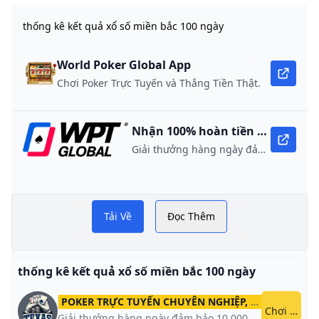
cá cược tuần 6 của
huyền thoại Poker
thống kê kết quả xổ số miền bắc 100 ngày
Sportsbook NFL
người Úc James Obst
World Poker Global App
Chơi Poker Trực Tuyến và Thắng Tiền Thật.
Nhận 100% hoàn tiền khi nạp lần đầu
Giải thưởng hàng ngày đảm bảo 10,000 USD
hợp
th
Tải Về
Đọc Thêm
ống
mi
n
thống kê kết quả xổ số miền bắc 100 ngày
THỐ
00
POKER TRỰC TUYẾN CHUYÊN NGHIỆP, GIÀNH GIẢI THƯỞNG HẤP DẪN
Chơi ngay
Giải thưởng hàng ngày đảm bảo 10,000 USD