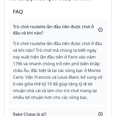
FAQ
Trò chơi roulette lần đầu tiên được chơi ở
đâu và khi nào?
Trò chơi roulette lần đầu tiên được chơi ở đâu
và khi nào? Trò chơi mà chúng ta biết ngày
nay xuất hiện lần đầu tiên ở Paris vào năm
1796 và nhanh chóng trở nên phổ biến khắp
châu Âu, đặc biệt là tại các sòng bạc ở Monte
Carlo. Việc Francois và Louis Blanc bổ sung số
0 vào giữa thế kỷ 19 đã giúp tăng tỷ lệ lợi
nhuận nhà cái và làm cho trò chơi mang lại
nhiều lợi nhuận hơn cho các sòng bạc.
Rake Chase là gì?