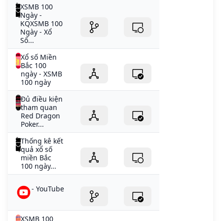
XSMB 100
Ngày -
KQXSMB 100
Ngày - Xổ
Số...
Xổ số Miền
Bắc 100
ngày - XSMB
100 ngày
Đủ điều kiện
tham quan
Red Dragon
Poker...
Thống kê kết
quả xổ số
miền Bắc
100 ngày...
- YouTube
XSMB 100