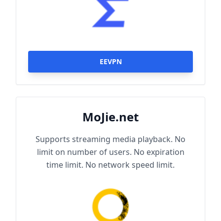
EEVPN
MoJie.net
Supports streaming media playback. No
limit on number of users. No expiration
time limit. No network speed limit.