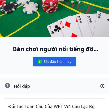
Bàn chơi người nổi tiếng độc
nhất
Bắt đầu hôm nay
Notifications
Hỏi đáp
Đối Tác Toàn Cầu Của WPT Với Câu Lạc Bộ