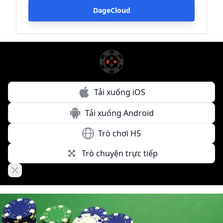
DageCloud
Tải xuống iOS
Tải xuống Android
Trò chơi H5
Trò chuyện trực tiếp
Close banner