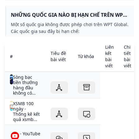
tháng 9 đang nóng lên!
NHỮNG QUỐC GIA NÀO BỊ HẠN CHẾ TRÊN WPT
GLOBAL?
Một số quốc gia không được phép chơi trên WPT Global.
Các quốc gia sau đây bị hạn chế:
Liên
Chi
Tiêu đề
kết
tiết
#
Từ khóa
bài viết
bài
bài
viết
viết
Sòng bạc
tiền thưởng
hàng đầu
không có...
XSMB 100
ngày -
Thống kê kết
quả xsmb...
- YouTube