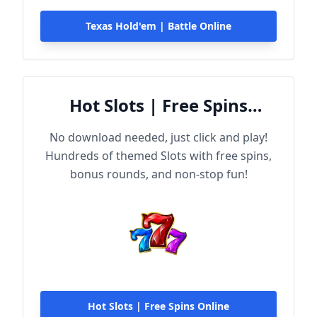
Texas Hold'em | Battle Online
Hot Slots | Free Spins
Online
No download needed, just click and play!
Hundreds of themed Slots with free spins,
bonus rounds, and non-stop fun!
Hot Slots | Free Spins Online