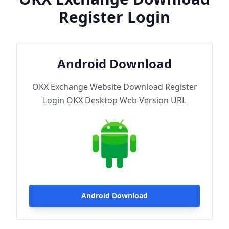
Register Login
Android Download
OKX Exchange Website Download Register
Login OKX Desktop Web Version URL
Android Download