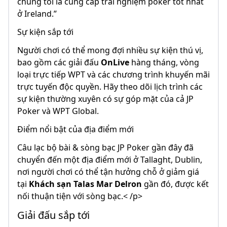
chúng tôi là cung cấp trải nghiệm poker tốt nhất
ở Ireland.”
Sự kiện sắp tới
Người chơi có thể mong đợi nhiều sự kiện thú vị,
bao gồm các giải đấu
OnLive
hàng tháng, vòng
loại trực tiếp WPT và các chương trình khuyến mãi
trực tuyến độc quyền. Hãy theo dõi lịch trình các
sự kiện thường xuyên có sự góp mặt của cả JP
Poker và WPT Global.
Điểm nổi bật của địa điểm mới
Câu lạc bộ bài & sòng bạc JP Poker gần đây đã
chuyển đến một địa điểm mới ở Tallaght, Dublin,
nơi người chơi có thể tận hưởng chỗ ở giảm giá
tại
Khách sạn Talas Mar Delron
gần đó, được kết
nối thuận tiện với sòng bạc.< /p>
Giải đấu sắp tới