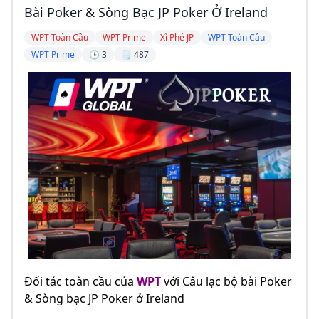
Bài Poker & Sòng Bạc JP Poker Ở Ireland
WPT Toàn Cầu
WPT Prime
Xì Phé JP
WPT Toàn Cầu
WPT Prime
🕒 3
🗒️ 487
Đối tác toàn cầu của
WPT
với Câu lạc bộ bài Poker
& Sòng bạc JP Poker ở Ireland