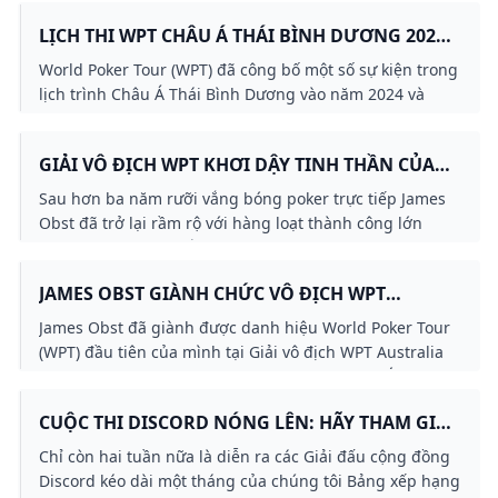
ra mắt vào năm 2012 và sau đó WPT National
LỊCH THI WPT CHÂU Á THÁI BÌNH DƯƠNG 2024-
Philippines đầu tiên đã được thêm vào khu vực. Chủ
2025
tịch WPT Adam Pliska cho biết trong một cuộc phỏng
World Poker Tour (WPT) đã công bố một số sự kiện trong
vấn rằng trong 7-8 năm tới WPT có kế hoạch tổ chức
lịch trình Châu Á Thái Bình Dương vào năm 2024 và
một số sự kiện siêu lớn ở châu Á biến châu Á trở thành
2025. Dưới đây là thông tin chi tiết chính:
một trong những khu vực phát triển nhanh nhất và có
ảnh hưởng nhất đối với poker.
GIẢI VÔ ĐỊCH WPT KHƠI DẬY TINH THẦN CỦA
HUYỀN THOẠI POKER NGƯỜI ÚC JAMES OBST
Sau hơn ba năm rưỡi vắng bóng poker trực tiếp James
Obst đã trở lại rầm rộ với hàng loạt thành công lớn
đỉnh cao là chiến thắng tại WPT Australia.
JAMES OBST GIÀNH CHỨC VÔ ĐỊCH WPT
AUSTRALIA VÀ GIÀNH ĐƯỢC 585.359 ĐÔ LA ÚC
James Obst đã giành được danh hiệu World Poker Tour
(WPT) đầu tiên của mình tại Giải vô địch WPT Australia
kiếm được số tiền đáng chú ý là 585.359 đô la Úc
CUỘC THI DISCORD NÓNG LÊN: HÃY THAM GIA
HÀNH ĐỘNG!
Chỉ còn hai tuần nữa là diễn ra các Giải đấu cộng đồng
Discord kéo dài một tháng của chúng tôi Bảng xếp hạng