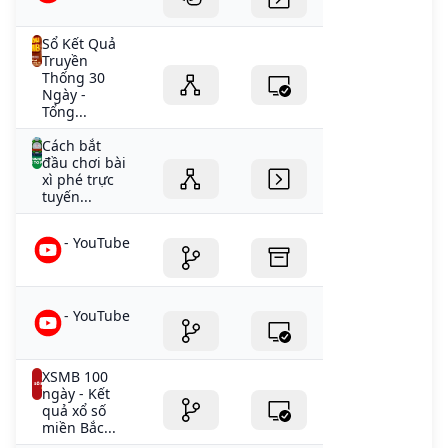
Sổ Kết Quả
Truyền
Thống 30
Ngày -
Tổng...
Cách bắt
đầu chơi bài
xì phé trực
tuyến...
- YouTube
- YouTube
XSMB 100
ngày - Kết
quả xổ số
miền Bắc...