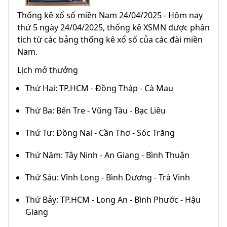
Thống kê xổ số miền Nam 24/04/2025 - Hôm nay
thứ 5 ngày 24/04/2025, thống kê XSMN được phân
tích từ các bảng thống kê xổ số của các đài miền
Nam.
Lịch mở thưởng
Thứ Hai: TP.HCM - Đồng Tháp - Cà Mau
Thứ Ba: Bến Tre - Vũng Tàu - Bạc Liêu
Thứ Tư: Đồng Nai - Cần Thơ - Sóc Trăng
Thứ Năm: Tây Ninh - An Giang - Bình Thuận
Thứ Sáu: Vĩnh Long - Bình Dương - Trà Vinh
Thứ Bảy: TP.HCM - Long An - Bình Phước - Hậu
Giang