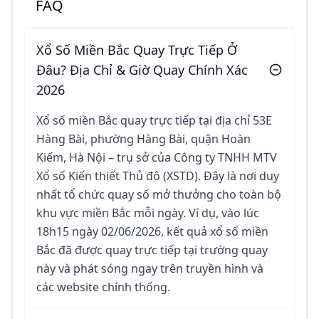
FAQ
Xổ Số Miền Bắc Quay Trực Tiếp Ở
Đâu? Địa Chỉ & Giờ Quay Chính Xác
2026
Xổ số miền Bắc quay trực tiếp tại địa chỉ 53E
Hàng Bài, phường Hàng Bài, quận Hoàn
Kiếm, Hà Nội – trụ sở của Công ty TNHH MTV
Xổ số Kiến thiết Thủ đô (XSTD). Đây là nơi duy
nhất tổ chức quay số mở thưởng cho toàn bộ
khu vực miền Bắc mỗi ngày. Ví dụ, vào lúc
18h15 ngày 02/06/2026, kết quả xổ số miền
Bắc đã được quay trực tiếp tại trường quay
này và phát sóng ngay trên truyền hình và
các website chính thống.