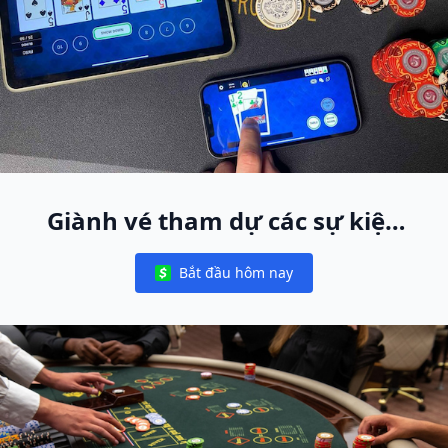
Giành vé tham dự các sự kiện
World Poker Free App trực tiếp
Bắt đầu hôm nay
toàn cầu
Notifications