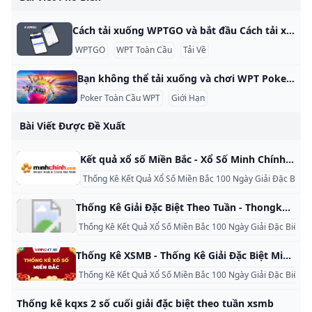
Cách tải xuống WPTGO và bắt đầu Cách tải xuống WPTGO và bắt đầu với Poker trực tuyến Bắt đầu với WPTGO, nền tảng poker trực tuyến được liên kết với World Poker Tour, thật đơn giản và nhanh chóng. Hãy làm theo các bước đơn giản sau để tải xuống phần mềm và thiết lập tài khoản của bạn. Bước 1: Tải ứng dụng WPTGO Để bắt đầu, hãy nhấp vào nút Tải xuống ngay trên trang web WPTGO.
WPTGO
WPT Toàn Cầu
Tải Về
Bạn không thể tải xuống và chơi WPT Poker Global ở các quốc gia và khu vực bên dưới Người chơi ở hơn 100 quốc gia có thể truy cập WPT Global Poker, nhưng có những hạn chế cụ thể dựa trên quy định của địa phương. Tại sao bạn không thể tải xuống và chơi WPT Poker Global ở các quốc gia và khu vực bên dưới Các quốc gia có thể truy cập WPT Global Người chơi có thể đăng ký và tải xuống WPT Global từ các khu vực sau:
Poker Toàn Cầu WPT
Giới Hạn
Bài Viết Được Đề Xuất
Kết quả xổ số Miền Bắc - Xổ Số Minh Chính MinhChinh.com Kết quả xổ số Miền Bắc - Xổ số Thủ Đô: Trang kết quả xổ số các tỉnh Miền Bắc - Việt Nam - kqxs miền bắc, kqxs thủ đô, ket qua xsmb, ketquaxosomienbac, Xổ Số Minh Chính Xổ Số Miền Nam Xổ Số Miền Trung Xổ Số Miền Bắc Xổ Số Mega 6/45 Xổ Số Power 6/55 Xổ Số Max3D Pro Xổ Số Max 3D Xổ Số Keno Xổ Số Bingo18
Thống Kê Kết Quả Xổ Số Miền Bắc 100 Ngày Giải Đặc Biệt 
Thống Kê Giải Đặc Biệt Theo Tuần - Thongkegiaidacbiet.net Thống kê giải đặc biệt theo tuần miền Bắc trong 30 ngày/ 60 ngày/ 90 ngày/ 100 ngày…Thống kê 2 số cuối giải đặc biệt theo tuần lâu chưa về Từ năm:2024202320222021202020192018201720162015201420132012201120102009200820072006200520042003200220012000Đến năm:2024202320222021202020192018201720162015201420132012201120102009200820072006200520042003200220012000Đầy đủ2 số cuối3 số cuốiKết quả
Thống Kê Kết Quả Xổ Số Miền Bắc 100 Ngày Giải Đặc Biệt 2
Thống Kê XSMB - Thống Kê Giải Đặc Biệt Miền Bắc theo tuần tháng năm Thống kê XSMB ✔️ Thống kê 2 số cuối giải đặc biệt chính xác 100%.✔️Chi tiết bảng thống kê đặc biệt theo tuần, tháng, năm được cập nhật thường xuyên tại thống kê MB, TK GĐB KQXSMB × Cặp số Xuất hiện 51 2 lần 79 2 lần 63 2 lần 19 2 lần 86 2 lần Cặp số Xuất hiện 18 2 lần 30 1 lần 72 1 lần 09 1 lần 55 1 lần 10 cặp số về ít nhất (thống kê từ 00 đến 99) Cặp số Xuất hiện 30 1 lần 72 1 lần 09 1 lần 55 1 lần 03 1 lần Cặp số Xuất hiện 64 1 lần 36 1 lần 80 1 lần 49 1 lần 58 1 lần Đầu số đặc biệt lâu chưa về nhất Đầu 2: 24 ngày Đầu 9: 17 ngày Đầu 4: 13 ngày Đầu 8: 12 ngày Đầu 1: 11 ngày Đầu 6: 7 ngày Đầu 0: 3 ngày Đầu 7: 2 ngày Đầu 3: 1 ngày Đầu 5: 0 ngày Đuôi số đặc biệt lâu chưa về nhất Đuôi 7: 24 ngày Đuôi 8: 14 ngày Đuôi 6: 9 ngày Đuôi 4: 7 ngày Đuôi 3: 6 ngày Đuôi 5: 4 ngày Đuôi 9: 3 ngày Đuôi 2: 2 ngày Đuôi 0: 1 ngày Đuôi 1: 0 ngày Tổng 2 số cuối giải đặc biệt lâu chưa về nhất Tổng 5: 36 ngày Tổng 2: 30 ngày Tổng 7: 28 ngày Tổng 4: 16 ngày Tổng 1: 15 ngày Tổng 8: 12 ngày Tổng 0: 4 ngày Tổng 9: 2 ngày Tổng 3: 1 ngày Tổng 6: 0 ngày 2 số cuối đặc biệt (đề gan) lâu chưa về nhất 15: 443 ngày 93: 429 ngày 54: 368 ngày 91: 340 ngày 21: 316 ngày 16: 298 ngày 85: 279 ngày 75: 265 ngày 84: 252 ngày 37: 242 ngày Thứ 2 Thứ 3 Thứ 4 Thứ 5 Thứ 6 Thứ 7 CN 65799 50435 61497 58298 63557 57917 45889 65018 84645 77286 03027 16218 59119 76086 18840 94079 31163 41294 03304 33083 82858 43249 87980 47219 23951 06536 13763 33964 02803 65179 02255 09109 45972 20930 12751 Năm xưa Ngày Giải đặc biệt Tuần trước 14-10-2024 02803 Tháng trước 21-09-2024 57917 Năm 2023 21-10-2023 57349 Năm 2022 21-10-2022 50000 Năm 2021 21-10-2021 93188 Năm 2020 21-10-2020 07043 Năm 2019 21-10-2019 72174 Năm 2018 21-10-2018 15132 Năm 2017 21-10-2017 75095 Năm 2016 21-10-2016 49878 Năm 2015 21-10-2015 93930 Năm 2014 21-10-2014 64906 Năm 2013 21-10-2013 18672 Năm 2012 21-10-2012 35693 Năm 2011 21-10-2011 18903 Năm 2010 21-10-2010 00458 Năm 2009 21-10-2009 02091 Năm 2008 21-10-2008 36872 Năm 2007 21-10-2007 56695 Năm 2006 21-10-2006 66453 Năm 2005 21-10-2005 59403 Năm 2004 21-10-2004 38377 Năm 2003 21-10-2003 10918 Năm 2002 21-10-2002 59660 ĐầuĐuôiLotoTổng| Thứ 2 | Thứ 3 | Thứ 4 | Thứ 5 | Thứ 6 | Thứ 7 | CN | |—|—|—|—|—|—|—| | | 9407901-1079796 | 3116302-1063639 | 4129403-1094943 | 0330404-1004044 | 3308305-1083831 | 8285806-1058583 | | 4324907-1049493 | 8798008-1080808 | 4721909-1019190 | 2395110-1051516 | 0653611-1036369 | 1376312-1063639 | 3396413-1064640 | | 0280314-1003033 | 6517915-1079796 | 0225516-1055550 | 0910917-1009099 | 4597218-1072729 | 2093019-1030303 | 1275120-1051516 |
Thống Kê Kết Quả Xổ Số Miền Bắc 100 Ngày Giải Đặc Biệt 2
Thống kê kqxs 2 số cuối giải đặc biệt theo tuần xsmb