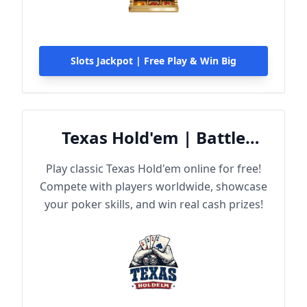
Slots Jackpot | Free Play & Win Big
Texas Hold'em | Battle
Online
Play classic Texas Hold'em online for free!
Compete with players worldwide, showcase
your poker skills, and win real cash prizes!