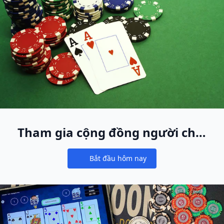
Tham gia cộng đồng người chơi
cash game lớn nhất thế giới
Bắt đầu hôm nay
Notifications