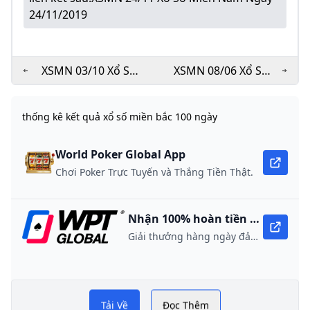
24/11/2019
XSMN 03/10 Xổ Số
XSMN 08/06 Xổ Số
Miền Nam Ngày
Miền Nam Ngày
03/10/2019
08/06/2019
thống kê kết quả xổ số miền bắc 100 ngày
World Poker Global App
Chơi Poker Trực Tuyến và Thắng Tiền Thật.
Nhận 100% hoàn tiền khi nạp lần đầu
Giải thưởng hàng ngày đảm bảo 10,000 USD
p
Tải Về
Đọc Thêm