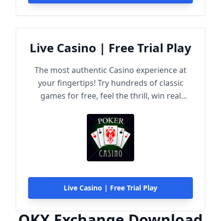
Live Casino | Free Trial Play
The most authentic Casino experience at
your fingertips! Try hundreds of classic
games for free, feel the thrill, win real
rewards!
Live Casino | Free Trial Play
OKX Exchange Download