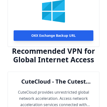
OKX Exchange Backup URL
Recommended VPN for
Global Internet Access
CuteCloud - The Cutest
Cloud
CuteCloud provides unrestricted global
network acceleration. Access network
acceleration services connected with