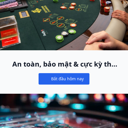
An toàn, bảo mật & cực kỳ thú
vị
Bắt đầu hôm nay
Notifications