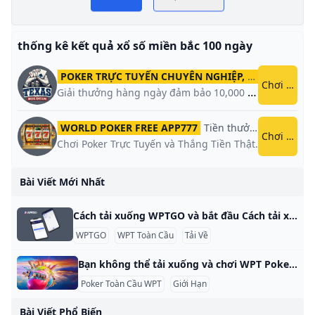
g
thống kê kết quả xổ số miền bắc 100 ngày
POKER TRỰC TUYẾN CHUYÊN NGHIỆP, GIÀNH GIẢI THƯỞNG HẤP DẪN
Chơi ngay
Giải thưởng hàng ngày đảm bảo 10,000 USD
WORLD POKER FREE APP777
Tiền thưởng chào mừng
Chơi ngay
Chơi Poker Trực Tuyến và Thắng Tiền Thật.
Bài Viết Mới Nhất
Cách tải xuống WPTGO và bắt đầu Cách tải xuống WPTGO và bắt đầu với Poker trực tuyến Bắt đầu với WPTGO, nền tảng poker trực tuyến được liên kết với World Poker Tour, thật đơn giản và nhanh chóng. Hãy làm theo các bước đơn giản sau để tải xuống phần mềm và thiết lập tài khoản của bạn. Bước 1: Tải ứng dụng WPTGO Để bắt đầu, hãy nhấp vào nút Tải xuống ngay trên trang web WPTGO.
WPTGO
WPT Toàn Cầu
Tải Về
Bạn không thể tải xuống và chơi WPT Poker Global ở các quốc gia và khu vực bên dưới Người chơi ở hơn 100 quốc gia có thể truy cập WPT Global Poker, nhưng có những hạn chế cụ thể dựa trên quy định của địa phương. Tại sao bạn không thể tải xuống và chơi WPT Poker Global ở các quốc gia và khu vực bên dưới Các quốc gia có thể truy cập WPT Global Người chơi có thể đăng ký và tải xuống WPT Global từ các khu vực sau:
Poker Toàn Cầu WPT
Giới Hạn
Bài Viết Phổ Biến