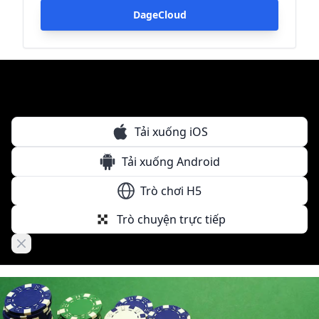
DageCloud
Tải xuống iOS
Tải xuống Android
Trò chơi H5
Trò chuyện trực tiếp
Close banner