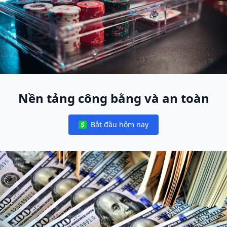
Nền tảng công bằng và an toàn
Bắt đầu hôm nay
Notifications