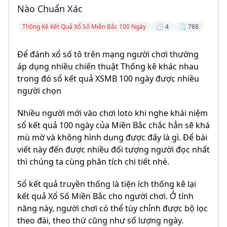
Nào Chuẩn Xác
Thống Kê Kết Quả Xổ Số Miền Bắc 100 Ngày
🕒 4
🗒️ 788
Để đánh xổ số tô trên mạng người chơi thường
áp dụng nhiều chiến thuật Thống kê khác nhau
trong đó sổ kết quả XSMB 100 ngày được nhiều
người chọn
Nhiều người mới vào chơi loto khi nghe khái niệm
sổ kết quả 100 ngày của Miền Bắc chắc hẳn sẽ khá
mù mờ và không hình dung được đấy là gì. Để bài
viết này đến được nhiều đối tượng người đọc nhất
thì chúng ta cùng phân tích chi tiết nhé.
Sổ kết quả truyền thống là tiện ích thống kê lại
kết quả Xổ Số Miền Bắc cho người chơi. Ở tính
năng này, người chơi có thể tùy chỉnh được bộ lọc
theo đài, theo thứ cũng như số lượng ngày.