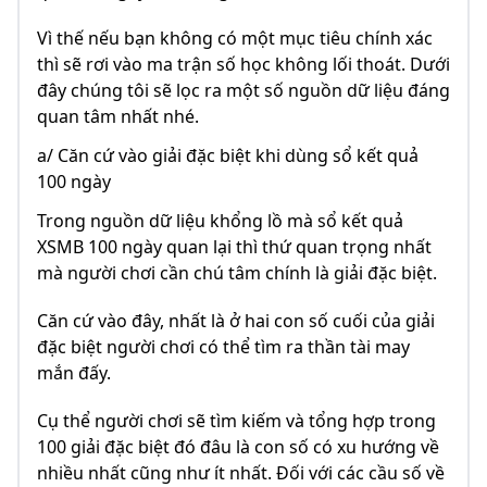
Vì thế nếu bạn không có một mục tiêu chính xác
thì sẽ rơi vào ma trận số học không lối thoát. Dưới
đây chúng tôi sẽ lọc ra một số nguồn dữ liệu đáng
quan tâm nhất nhé.
a/ Căn cứ vào giải đặc biệt khi dùng sổ kết quả
100 ngày
Trong nguồn dữ liệu khổng lồ mà sổ kết quả
XSMB 100 ngày quan lại thì thứ quan trọng nhất
mà người chơi cần chú tâm chính là giải đặc biệt.
Căn cứ vào đây, nhất là ở hai con số cuối của giải
đặc biệt người chơi có thể tìm ra thần tài may
mắn đấy.
Cụ thể người chơi sẽ tìm kiếm và tổng hợp trong
100 giải đặc biệt đó đâu là con số có xu hướng về
nhiều nhất cũng như ít nhất. Đối với các cầu số về