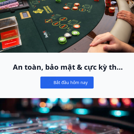
An toàn, bảo mật & cực kỳ thú
vị
Bắt đầu hôm nay
Notifications