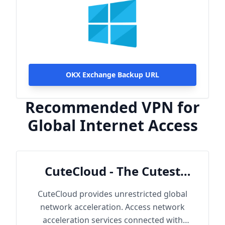
OKX Exchange Backup URL
Recommended VPN for
Global Internet Access
CuteCloud - The Cutest
Cloud
CuteCloud provides unrestricted global
network acceleration. Access network
acceleration services connected with