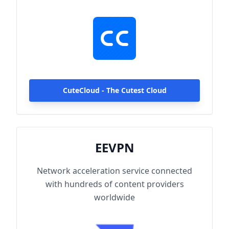
hundreds of content providers worldwide.
With up to 2000Mbps single-line access
capacity and 1000+ high-speed servers
globally, enjoy fast and stable connections
anytime, anywhere.
CuteCloud - The Cutest Cloud
EEVPN
Network acceleration service connected
with hundreds of content providers
worldwide