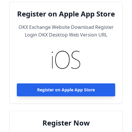
Register on Apple App Store
OKX Exchange Website Download Register
Login OKX Desktop Web Version URL
Register on Apple App Store
Register Now