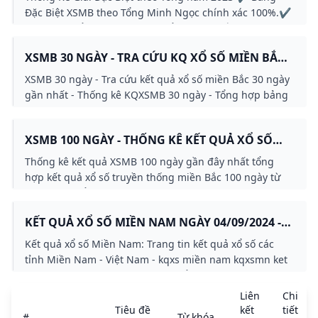
Đặc Biệt XSMB theo Tổng Minh Ngọc chính xác 100%.✔️
Thống Kê Tổng Giải Đặc Biệt Xổ Số Miền Bắc KQXSMB
tổng đề chẵn lẻ Miền Bắc
XSMB 30 NGÀY - TRA CỨU KQ XỔ SỐ MIỀN BẮC
30 NGÀY GẦN NHẤT
XSMB 30 ngày - Tra cứu kết quả xổ số miền Bắc 30 ngày
gần nhất - Thống kê KQXSMB 30 ngày - Tổng hợp bảng
tra cứu kq xsmb truyền thống gần đây.
XSMB 100 NGÀY - THỐNG KÊ KẾT QUẢ XỔ SỐ
MIỀN BẮC 100 NGÀY GẦN NHẤT
Thống kê kết quả XSMB 100 ngày gần đây nhất tổng
hợp kết quả xổ số truyền thống miền Bắc 100 ngày từ
23/8/2024 đổ lại . Tra cứu nhanh KQXSMB trong vòng
100 ngày.
KẾT QUẢ XỔ SỐ MIỀN NAM NGÀY 04/09/2024 -
XỔ SỐ MINH CHÍNH MINHCHINH.COM
Kết quả xổ số Miền Nam: Trang tin kết quả xổ số các
tỉnh Miền Nam - Việt Nam - kqxs miền nam kqxsmn ket
qua xsmn ketquaxosomiennam Xổ Số Minh Chính
Liên
Chi
Tiêu đề
kết
tiết
#
Từ khóa