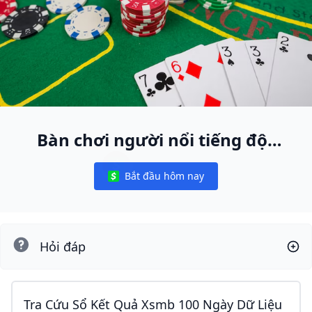
Bàn chơi người nổi tiếng độc
nhất
Bắt đầu hôm nay
Notifications
Hỏi đáp
Tra Cứu Sổ Kết Quả Xsmb 100 Ngày Dữ Liệu