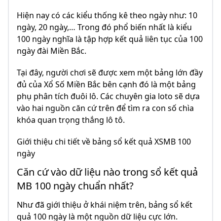
Hiện nay có các kiểu thống kê theo ngày như: 10
ngày, 20 ngày,… Trong đó phổ biến nhất là kiểu
100 ngày nghĩa là tập hợp kết quả liên tục của 100
ngày đài Miền Bắc.
Tại đây, người chơi sẽ được xem một bảng lớn đầy
đủ của Xổ Số Miền Bắc bên cạnh đó là một bảng
phụ phân tích đuôi lô. Các chuyên gia loto sẽ dựa
vào hai nguồn căn cứ trên để tìm ra con số chìa
khóa quan trọng thắng lô tô.
Giới thiệu chi tiết về bảng sổ kết quả XSMB 100
ngày
Căn cứ vào dữ liệu nào trong sổ kết quả
MB 100 ngày chuẩn nhất?
Như đã giới thiệu ở khái niệm trên, bảng sổ kết
quả 100 ngày là một nguồn dữ liệu cực lớn.