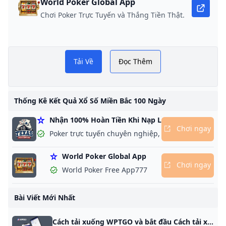
World Poker Global App
Chơi Poker Trực Tuyến và Thắng Tiền Thật.
p
Tải Về
Đọc Thêm
g
Thống Kê Kết Quả Xổ Số Miền Bắc 100 Ngày
Nhận 100% Hoàn Tiền Khi Nạp Lần Đầu
Chơi ngay
Poker trực tuyến chuyên nghiệp, giành giải thưởng
World Poker Global App
Chơi ngay
World Poker Free App777
Bài Viết Mới Nhất
Cách tải xuống WPTGO và bắt đầu Cách tải xuống WPTGO và bắt đầu với Poker trực tuyến Bắt đầu với WPTGO, nền tảng poker trực tuyến được liên kết với World Poker Tour, thật đơn giản và nhanh chóng. Hãy làm theo các bước đơn giản sau để tải xuống phần mềm và thiết lập tài khoản của bạn. Bước 1: Tải ứng dụng WPTGO Để bắt đầu, hãy nhấp vào nút Tải xuống ngay trên trang web WPTGO.