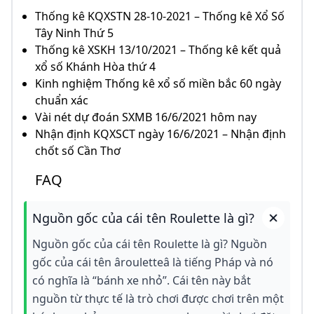
Thống kê KQXSTN 28-10-2021 – Thống kê Xổ Số
Tây Ninh Thứ 5
Thống kê XSKH 13/10/2021 – Thống kê kết quả
xổ số Khánh Hòa thứ 4
Kinh nghiệm Thống kê xổ số miền bắc 60 ngày
chuẩn xác
Vài nét dự đoán SXMB 16/6/2021 hôm nay
Nhận định KQXSCT ngày 16/6/2021 – Nhận định
chốt số Cần Thơ
FAQ
Nguồn gốc của cái tên Roulette là gì?
Nguồn gốc của cái tên Roulette là gì? Nguồn
gốc của cái tên ârouletteâ là tiếng Pháp và nó
có nghĩa là “bánh xe nhỏ”. Cái tên này bắt
nguồn từ thực tế là trò chơi được chơi trên một