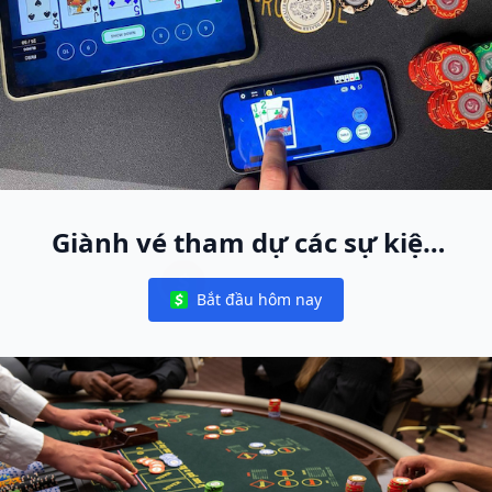
Giành vé tham dự các sự kiện
World Poker Free App trực tiếp
Bắt đầu hôm nay
toàn cầu
Notifications