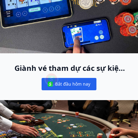
Giành vé tham dự các sự kiện
World Poker Free App trực tiếp
Bắt đầu hôm nay
toàn cầu
Notifications