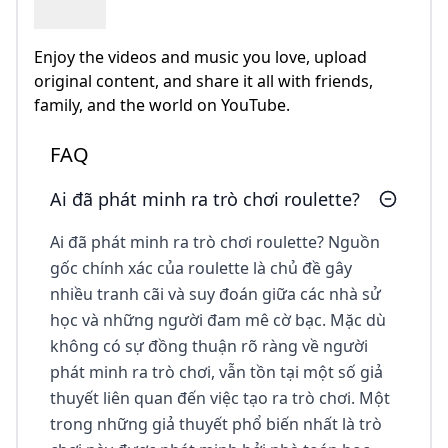
Enjoy the videos and music you love, upload
original content, and share it all with friends,
family, and the world on YouTube.
FAQ
Ai đã phát minh ra trò chơi roulette?
Ai đã phát minh ra trò chơi roulette? Nguồn
gốc chính xác của roulette là chủ đề gây
nhiều tranh cãi và suy đoán giữa các nhà sử
học và những người đam mê cờ bạc. Mặc dù
không có sự đồng thuận rõ ràng về người
phát minh ra trò chơi, vẫn tồn tại một số giả
thuyết liên quan đến việc tạo ra trò chơi. Một
trong những giả thuyết phổ biến nhất là trò