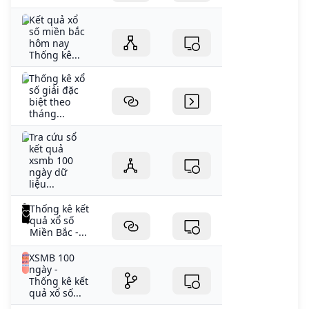
Kết quả xổ
số miền bắc
hôm nay
Thống kê...
Thống kê xổ
số giải đặc
biệt theo
tháng...
Tra cứu sổ
kết quả
xsmb 100
ngày dữ
liệu...
Thống kê kết
quả xổ số
Miền Bắc -...
XSMB 100
ngày -
Thống kê kết
quả xổ số...