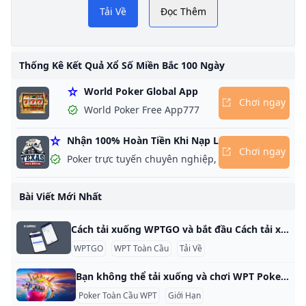
p
Tải Về
Đọc Thêm
g
Thống Kê Kết Quả Xổ Số Miền Bắc 100 Ngày
World Poker Global App
Chơi ngay
World Poker Free App777
Nhận 100% Hoàn Tiền Khi Nạp Lần Đầu
Chơi ngay
Poker trực tuyến chuyên nghiệp, giành giải thưởng
Bài Viết Mới Nhất
Cách tải xuống WPTGO và bắt đầu Cách tải xuống WPTGO và bắt đầu với Poker trực tuyến Bắt đầu với WPTGO, nền tảng poker trực tuyến được liên kết với World Poker Tour, thật đơn giản và nhanh chóng. Hãy làm theo các bước đơn giản sau để tải xuống phần mềm và thiết lập tài khoản của bạn. Bước 1: Tải ứng dụng WPTGO Để bắt đầu, hãy nhấp vào nút Tải xuống ngay trên trang web WPTGO.
WPTGO
WPT Toàn Cầu
Tải Về
Bạn không thể tải xuống và chơi WPT Poker Global ở các quốc gia và khu vực bên dưới Người chơi ở hơn 100 quốc gia có thể truy cập WPT Global Poker, nhưng có những hạn chế cụ thể dựa trên quy định của địa phương. Tại sao bạn không thể tải xuống và chơi WPT Poker Global ở các quốc gia và khu vực bên dưới Các quốc gia có thể truy cập WPT Global Người chơi có thể đăng ký và tải xuống WPT Global từ các khu vực sau:
Poker Toàn Cầu WPT
Giới Hạn