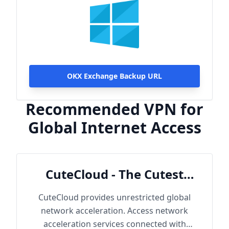
OKX Exchange Backup URL
Recommended VPN for
Global Internet Access
CuteCloud - The Cutest
Cloud
CuteCloud provides unrestricted global
network acceleration. Access network
acceleration services connected with