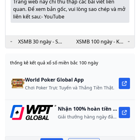
Trang web này chỉ thu thập các bài viết liên
quan. Để xem bản gốc, vui lòng sao chép và mở
liên kết sau:
- YouTube
XSMB 30 ngày - Sổ
XSMB 100 ngày - Kết
kết quả Xổ số Miền
quả xổ số miền Bắc
Bắc - KQXSMB 30
100 ngày siêu chuẩn
thống kê kết quả xổ số miền bắc 100 ngày
ngay
xác
World Poker Global App
Chơi Poker Trực Tuyến và Thắng Tiền Thật.
Nhận 100% hoàn tiền khi nạp lần đầu
Giải thưởng hàng ngày đảm bảo 10,000 USD