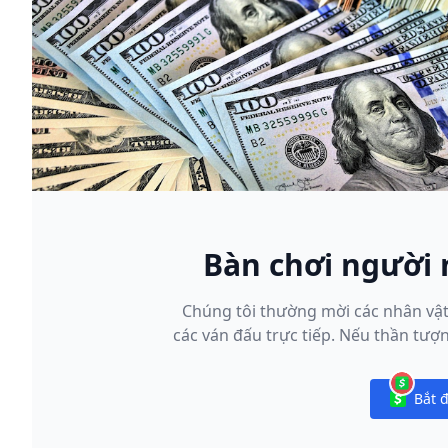
Bàn chơi người 
Chúng tôi thường mời các nhân vật
các ván đấu trực tiếp. Nếu thần tượ
thi đấu và g
Bắt 
Notificat