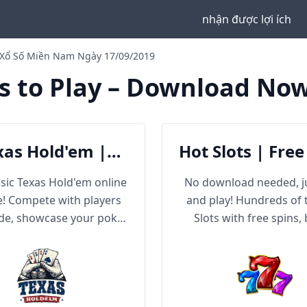
nhận được lợi ích
Xổ Số Miền Nam Ngày 17/09/2019
 to Play – Download Now
xas Hold'em |
Hot Slots | Free
attle Online
Online
ssic Texas Hold'em online
No download needed, ju
e! Compete with players
and play! Hundreds of
de, showcase your poker
Slots with free spins,
 and win real cash prizes!
rounds, and non-stop