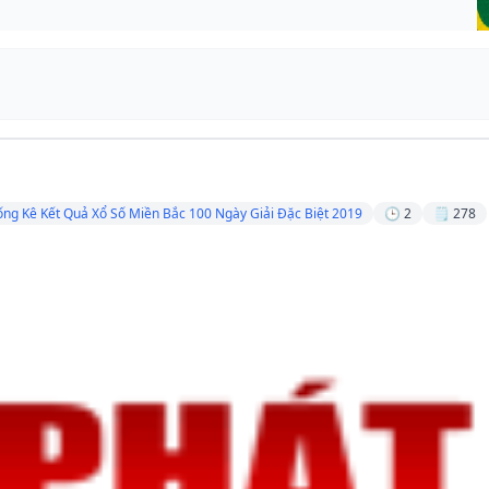
ng Kê Kết Quả Xổ Số Miền Bắc 100 Ngày Giải Đặc Biệt 2019
🕒 2
🗒️ 278
thống kê kế