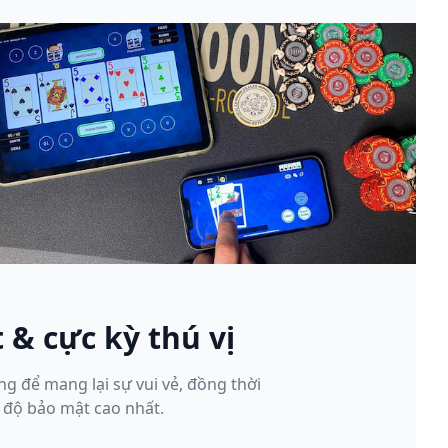
 & cực kỳ thú vị
g để mang lại sự vui vẻ, đồng thời
 độ bảo mật cao nhất.