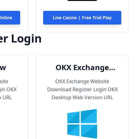
Online
Live Casino | Free Trial Play
r Login
ow
OKX Exchange
Backup URL
ite
OKX Exchange Website
gin OKX
Download Register Login OKX
n URL
Desktop Web Version URL