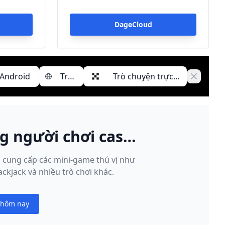
DageCloud
 Android
Trò
Trò chuyện trực
Close ba
chơi
tiếp
H5
g người chơi cash
ất thế giới
 cung cấp các mini-game thú vị như
ackjack và nhiều trò chơi khác.
 hôm nay
s