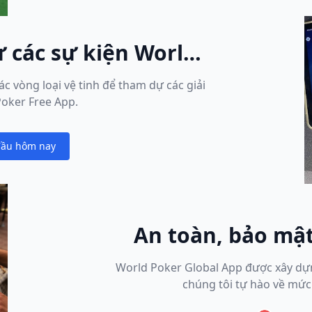
 các sự kiện World
trực tiếp toàn cầu
c vòng loại vệ tinh để tham dự các giải
oker Free App.
đầu hôm nay
ions
An toàn, bảo mật
World Poker Global App được xây dựn
chúng tôi tự hào về mức