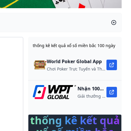
thống kê kết quả xổ số miền bắc 100 ngày
World Poker Global App
Chơi Poker Trực Tuyến và Thắng Tiền Thật.
Nhận 100% hoàn tiền khi nạp lần đầu
Giải thưởng hàng ngày đảm bảo 10,000 USD
t quả
XSMB 100 ngày - Tổng hợp
kết quả xổ số truyền