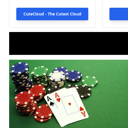
globally, enjoy fast and stable
connections anytime, anywhere.
CuteCloud - The Cutest Cloud