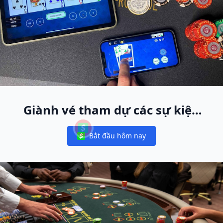
Giành vé tham dự các sự kiện
World Poker Free App trực tiếp
Bắt đầu hôm nay
toàn cầu
Notifications