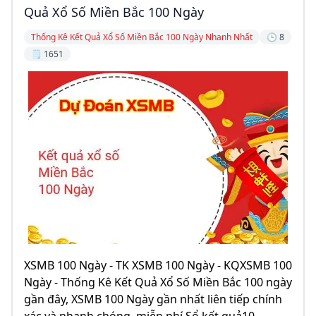
Quả Xổ Số Miền Bắc 100 Ngày
Thống Kê Kết Quả Xổ Số Miền Bắc 100 Ngày Nhanh Nhất
🕒 8
🗒️ 1651
XSMB 100 Ngày - TK XSMB 100 Ngày - KQXSMB 100
Ngày - Thống Kê Kết Quả Xổ Số Miền Bắc 100 ngày
gần đây, XSMB 100 Ngày gần nhất liên tiếp chính