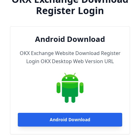
Register Login
Android Download
OKX Exchange Website Download Register
Login OKX Desktop Web Version URL
Android Download