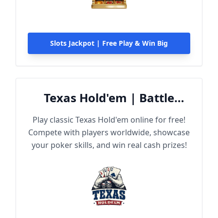
Slots Jackpot | Free Play & Win Big
Texas Hold'em | Battle
Online
Play classic Texas Hold'em online for free!
Compete with players worldwide, showcase
your poker skills, and win real cash prizes!