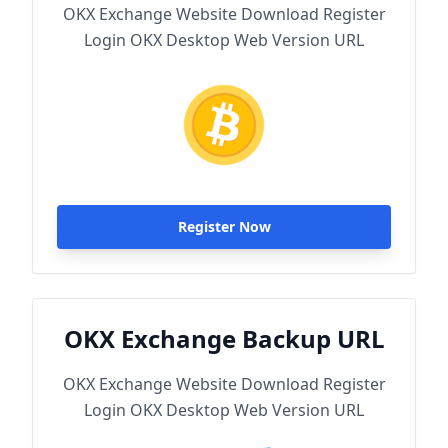
OKX Exchange Website Download Register
Login OKX Desktop Web Version URL
Register Now
OKX Exchange Backup URL
OKX Exchange Website Download Register
Login OKX Desktop Web Version URL