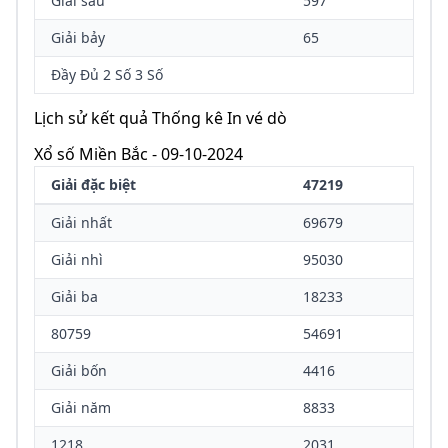
Giải sáu
597
Giải bảy
65
Đầy Đủ 2 Số 3 Số
Lịch sử kết quả Thống kê In vé dò
Xổ số Miền Bắc - 09-10-2024
Giải đặc biệt
47219
Giải nhất
69679
Giải nhì
95030
Giải ba
18233
80759
54691
Giải bốn
4416
Giải năm
8833
1218
2031