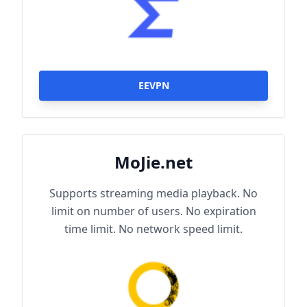
EEVPN
MoJie.net
Supports streaming media playback. No
limit on number of users. No expiration
time limit. No network speed limit.