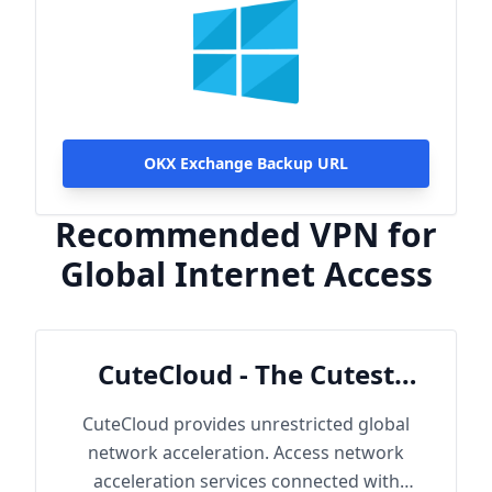
OKX Exchange Backup URL
Recommended VPN for
Global Internet Access
CuteCloud - The Cutest
Cloud
CuteCloud provides unrestricted global
network acceleration. Access network
acceleration services connected with