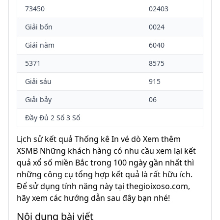
73450
02403
Giải bốn
0024
Giải năm
6040
5371
8575
Giải sáu
915
Giải bảy
06
Đầy Đủ 2 Số 3 Số
Lịch sử kết quả Thống kê In vé dò Xem thêm
XSMB Những khách hàng có nhu cầu xem lại kết
quả xổ số miền Bắc trong 100 ngày gần nhất thì
những công cụ tổng hợp kết quả là rất hữu ích.
Để sử dụng tính năng này tại thegioixoso.com,
hãy xem các hướng dẫn sau đây bạn nhé!
Nội dung bài viết