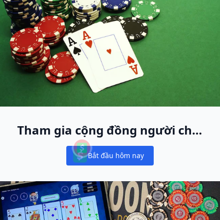
Tham gia cộng đồng người chơi
cash game lớn nhất thế giới
Bắt đầu hôm nay
Notifications