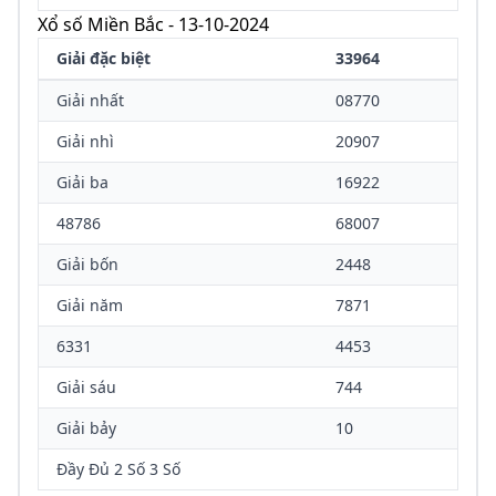
Xổ số Miền Bắc - 13-10-2024
Giải đặc biệt
33964
Giải nhất
08770
Giải nhì
20907
Giải ba
16922
48786
68007
Giải bốn
2448
Giải năm
7871
6331
4453
Giải sáu
744
Giải bảy
10
Đầy Đủ 2 Số 3 Số