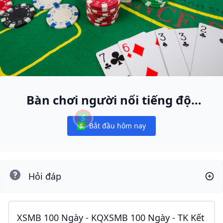
Bàn chơi người nổi tiếng độc
nhất
Bắt đầu hôm nay
Notifications
Hỏi đáp
XSMB 100 Ngày - KQXSMB 100 Ngày - TK Kết