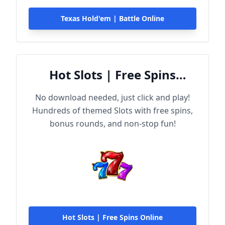
Texas Hold'em | Battle Online
Hot Slots | Free Spins
Online
No download needed, just click and play!
Hundreds of themed Slots with free spins,
bonus rounds, and non-stop fun!
Hot Slots | Free Spins Online