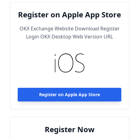
Register on Apple App Store
OKX Exchange Website Download Register
Login OKX Desktop Web Version URL
Register on Apple App Store
Register Now