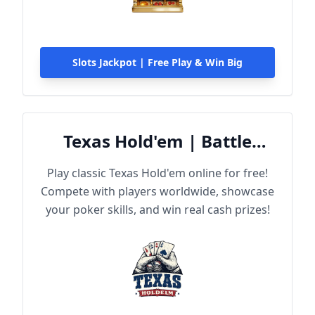
Slots Jackpot | Free Play & Win Big
Texas Hold'em | Battle
Online
Play classic Texas Hold'em online for free!
Compete with players worldwide, showcase
your poker skills, and win real cash prizes!