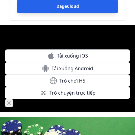
DageCloud
Tải xuống iOS
Tải xuống Android
Trò chơi H5
Trò chuyện trực tiếp
Close banner