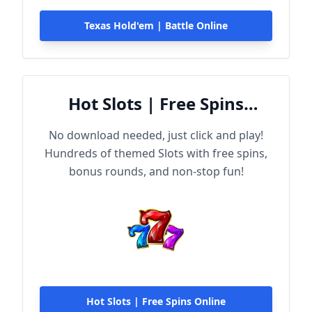
Texas Hold'em | Battle Online
Hot Slots | Free Spins
Online
No download needed, just click and play!
Hundreds of themed Slots with free spins,
bonus rounds, and non-stop fun!
Hot Slots | Free Spins Online