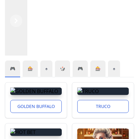
Previous
Next
🎮
🎰
♠️
🎲
🎮
🎰
♠️
GOLDEN BUFFALO
TRUCO