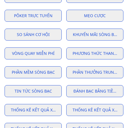
PÔKER TRỰC TUYẾN
MẸO CƯỢC
SO SÁNH CƠ HỘI
KHUYẾN MÃI SÒNG BẠC
VÒNG QUAY MIỄN PHÍ
PHƯƠNG THỨC THANH TOÁ
PHẦN MỀM SÒNG BẠC
PHẦN THƯỞNG TRUNG THÀ
TIN TỨC SÒNG BẠC
ĐÁNH BẠC BẰNG TIỀN THẬT
THỐNG KÊ KẾT QUẢ XỔ SỐ MIỀN BẮC 100 NGÀY
THỐNG KÊ KẾT QUẢ XỔ SỐ 