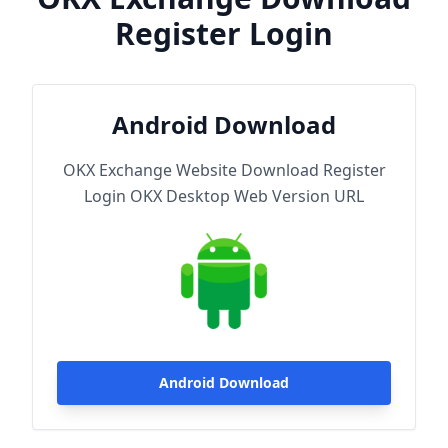
Register Login
Android Download
OKX Exchange Website Download Register
Login OKX Desktop Web Version URL
Android Download