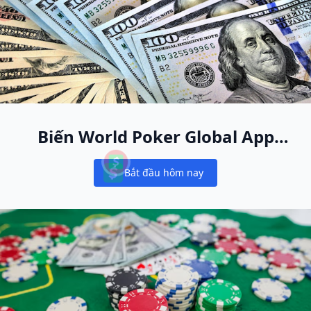
Biến World Poker Global App
thành ngôi nhà poker online
Bắt đầu hôm nay
mới của bạn
Notifications