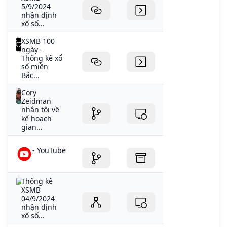
5/9/2024
nhận định
xổ số...
XSMB 100
ngày -
Thống kê xổ
số miền
Bắc...
Cory
Zeidman
nhận tội về
kế hoạch
gian...
- YouTube
Thống kê
XSMB
04/9/2024
nhận định
xổ số...