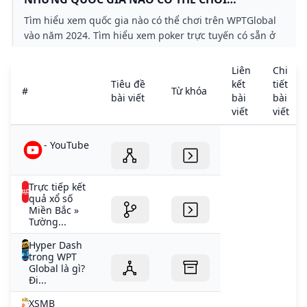
WPTGLOBAL VÀO NĂM 2024?
Tìm hiểu xem quốc gia nào có thể chơi trên WPTGlobal
vào năm 2024. Tìm hiểu xem poker trực tuyến có sẵn ở
đâu và khu vực nào bị hạn chế.
Liên
Chi
Tiêu đề
kết
tiết
#
Từ khóa
bài viết
bài
bài
viết
viết
- YouTube
Trực tiếp kết
quả xổ số
Miền Bắc »
Tường...
Hyper Dash
trong WPT
Global là gì?
Đi...
XSMB