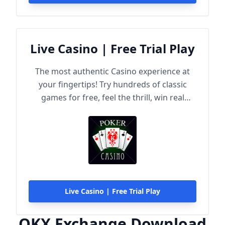
Live Casino | Free Trial Play
The most authentic Casino experience at
your fingertips! Try hundreds of classic
games for free, feel the thrill, win real
rewards!
Live Casino | Free Trial Play
OKX Exchange Download