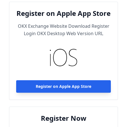
Register on Apple App Store
OKX Exchange Website Download Register
Login OKX Desktop Web Version URL
Register on Apple App Store
Register Now