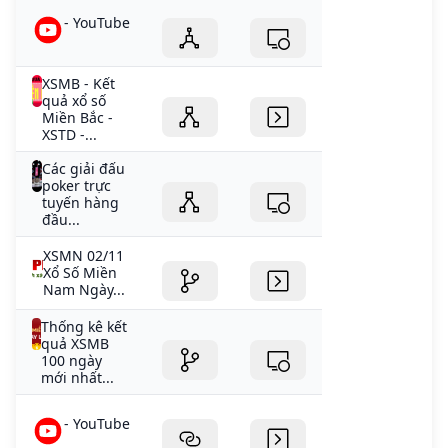
- YouTube
XSMB - Kết
quả xổ số
Miền Bắc -
XSTD -...
Các giải đấu
poker trực
tuyến hàng
đầu...
XSMN 02/11
Xổ Số Miền
Nam Ngày...
Thống kê kết
quả XSMB
100 ngày
mới nhất...
- YouTube