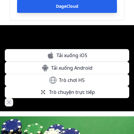
DageCloud
Tải xuống iOS
Tải xuống Android
Trò chơi H5
Trò chuyện trực tiếp
Close banner