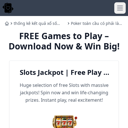
Ope
thống kê kết quả xổ số
Poker toàn cầu có phải là
Home
miền bắc 100 ngày
tiền thật không?
FREE Games to Play –
Download Now & Win Big!
Slots Jackpot | Free Play &
Win Big
Huge selection of free Slots with massive
jackpots! Spin now and win life-changing
prizes. Instant play, real excitement!