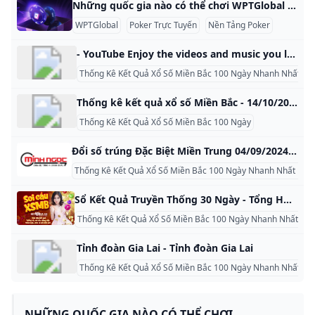
Những quốc gia nào có thể chơi WPTGlobal vào năm 2024? WPTGlobal là gì? WPTGlobal là nền tảng poker trực tuyến do World Poker Tour vận hành, mang đến cho người chơi cơ hội cạnh tranh để giành các giải thưởng lớn, bao gồm cả danh hiệu World Poker Tour. Ra mắt vào năm 2022, trang web đã nhanh chóng trở thành điểm đến phổ biến của người chơi poker trực tuyến. Các quốc gia có thể chơi WPTGlobal vào năm 2024 1.
WPTGlobal
Poker Trực Tuyến
Nền Tảng Poker
- YouTube Enjoy the videos and music you love, upload original content, and share it all with friends, family, and the world on YouTube.
Thống Kê Kết Quả Xổ Số Miền Bắc 100 Ngày Nhanh Nhất Mi
Thống kê kết quả xổ số Miền Bắc - 14/10/2024 - Tần suất chi tiết - Minh Ngọc™ Thống kê xổ số Miền Bắc: Thống kê 100 ngày kết quả xổ số Miền Bắc, thống kê tần suất KQXS, thong ke xo so mien bac, thong ke kqxs, tan suat xo so mien bac, thong ke tan suat xo so, Xổ Số Minh Ngọc™
Thống Kê Kết Quả Xổ Số Miền Bắc 100 Ngày
Đổi số trúng Đặc Biệt Miền Trung 04/09/2024 - Xổ số XỔ SỐ MINH NGỌC VIỆT NAM Đổi số trúng Miền Trung: đổi vé số trúng xổ số Miền Trung, đổi số trúng tại Miền Trung, đổi số trúng đặc biệt Miền Trung, doi so trung mien trung, XỔ SỐ MINH NGỌC VIỆT NAM CÔNG TY TNHH MTV XỔ SỐ MINH NGỌC Hệ thống phân phối vé xổ số kiến thiết các tỉnh Hoạt động lâu năm, ổn định & phát triển Tường thuật trực tiếp kết quả xổ số toàn quốc - Với hệ thống Số 1 tại Việt Nam… xem thêm!
Thống Kê Kết Quả Xổ Số Miền Bắc 100 Ngày Nhanh Nhất Min
Sổ Kết Quả Truyền Thống 30 Ngày - Tổng Hợp KQXSMB 30 Ngày Sổ Kết Quả XSMB 30 Ngày. Tổng Hợp Kết Quả Xổ Số Miền Bắc 30 ngày gần nhất chính xác 100%. Thống kê kết quả xổ số 30 ngày liên tục
Thống Kê Kết Quả Xổ Số Miền Bắc 100 Ngày Nhanh Nhất Mi
Tỉnh đoàn Gia Lai - Tỉnh đoàn Gia Lai
Thống Kê Kết Quả Xổ Số Miền Bắc 100 Ngày Nhanh Nhất Mi
NHỮNG QUỐC GIA NÀO CÓ THỂ CHƠI