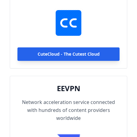
hundreds of content providers worldwide.
With up to 2000Mbps single-line access
capacity and 1000+ high-speed servers
globally, enjoy fast and stable connections
anytime, anywhere.
CuteCloud - The Cutest Cloud
EEVPN
Network acceleration service connected
with hundreds of content providers
worldwide