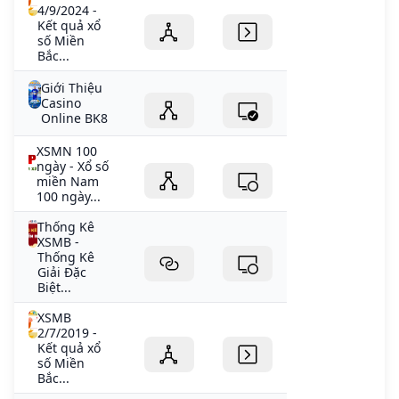
4/9/2024 -
Kết quả xổ
số Miền
Bắc...
Giới Thiệu
Casino
Online BK8
XSMN 100
ngày - Xổ số
miền Nam
100 ngày...
Thống Kê
XSMB -
Thống Kê
Giải Đặc
Biệt...
XSMB
2/7/2019 -
Kết quả xổ
số Miền
Bắc...