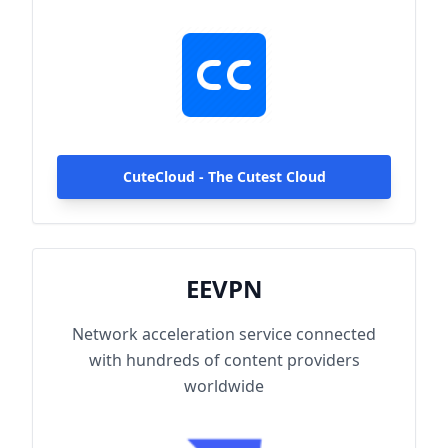
hundreds of content providers worldwide.
With up to 2000Mbps single-line access
capacity and 1000+ high-speed servers
globally, enjoy fast and stable connections
anytime, anywhere.
CuteCloud - The Cutest Cloud
EEVPN
Network acceleration service connected
with hundreds of content providers
worldwide