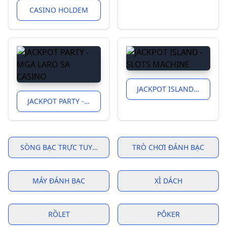
CASINO HOLDEM
JACKPOT ISLAND - SLOTS MACHINE
JACKPOT PARTY - MGA LARO SA CASINO
SÒNG BẠC TRỰC TUYẾN
TRÒ CHƠI ĐÁNH BẠC
MÁY ĐÁNH BẠC
XÌ DÁCH
RỒLET
PÔKER