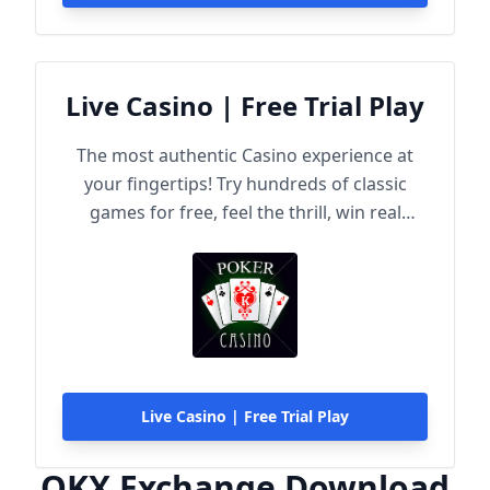
Live Casino | Free Trial Play
The most authentic Casino experience at
your fingertips! Try hundreds of classic
games for free, feel the thrill, win real
rewards!
Live Casino | Free Trial Play
OKX Exchange Download