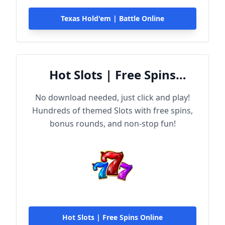
Texas Hold'em | Battle Online
Hot Slots | Free Spins
Online
No download needed, just click and play!
Hundreds of themed Slots with free spins,
bonus rounds, and non-stop fun!
Hot Slots | Free Spins Online