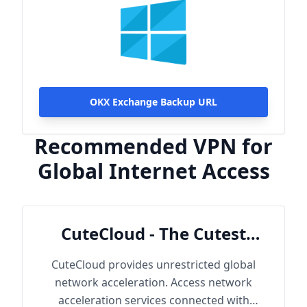
OKX Exchange Backup URL
Recommended VPN for
Global Internet Access
CuteCloud - The Cutest
Cloud
CuteCloud provides unrestricted global
network acceleration. Access network
acceleration services connected with