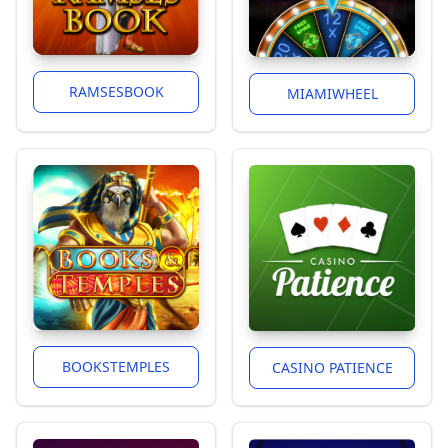
RAMSESBOOK
MIAMIWHEEL
BOOKSTEMPLES
CASINO PATIENCE