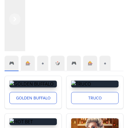
Previous
Next
🎮
🎰
♠️
🎲
🎮
🎰
♠️
GOLDEN BUFFALO
TRUCO