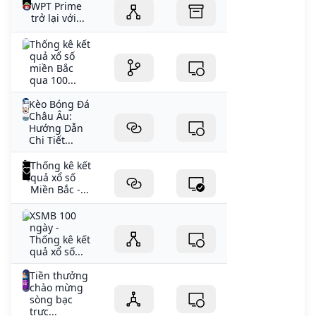
WPT Prime
trở lại với...
Thống kê kết
quả xổ số
miền Bắc
qua 100...
Kèo Bóng Đá
Châu Âu:
Hướng Dẫn
Chi Tiết...
Thống kê kết
quả xổ số
Miền Bắc -...
XSMB 100
ngày -
Thống kê kết
quả xổ số...
Tiền thưởng
chào mừng
sòng bạc
trực...