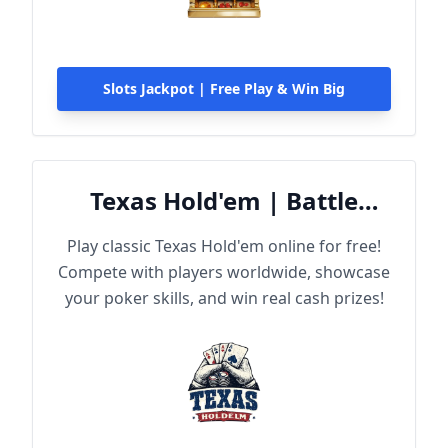
Slots Jackpot | Free Play & Win Big
Texas Hold'em | Battle
Online
Play classic Texas Hold'em online for free!
Compete with players worldwide, showcase
your poker skills, and win real cash prizes!