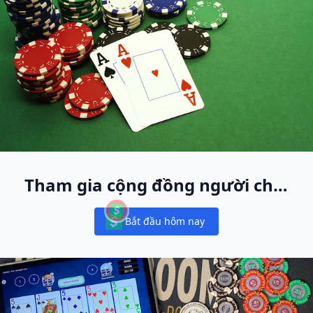
Tham gia cộng đồng người chơi
cash game lớn nhất thế giới
Bắt đầu hôm nay
Notifications