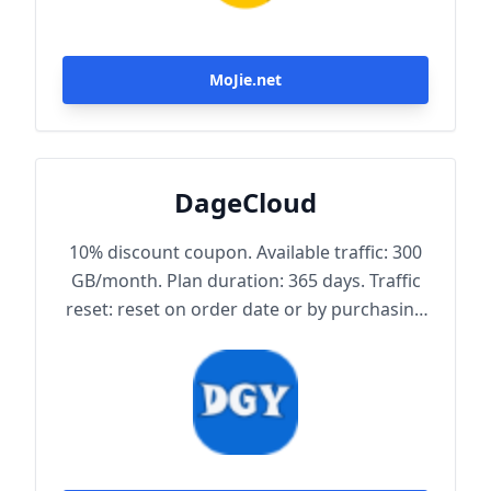
MoJie.net
DageCloud
10% discount coupon. Available traffic: 300
GB/month. Plan duration: 365 days. Traffic
reset: reset on order date or by purchasing
traffic package. Maximum achievable
bandwidth: 1000 Mbps. Node protocol:
Trojan.