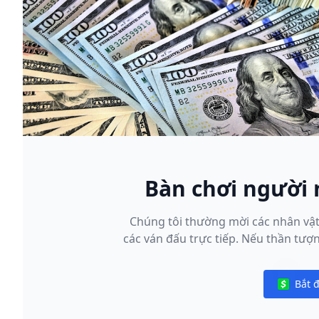
Bàn chơi người 
Chúng tôi thường mời các nhân vật
các ván đấu trực tiếp. Nếu thần tượ
thi đấu và g
Bắt 
Notificat