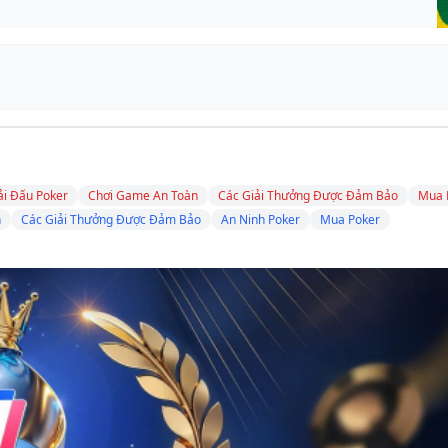
ải Đấu Poker
Chơi Game An Toàn
Các Giải Thưởng Được Đảm Bảo
Mua 
n
Các Giải Thưởng Được Đảm Bảo
An Ninh Poker
Mua Poker
thống kê kế