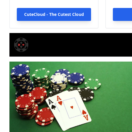
globally, enjoy fast and stable
connections anytime, anywhere.
CuteCloud - The Cutest Cloud