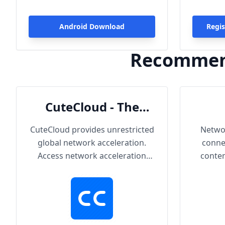
Android Download
Regis
Recommend
CuteCloud - The
Cutest Cloud
CuteCloud provides unrestricted
Networ
global network acceleration.
conne
Access network acceleration
conten
services connected with
hundreds of content providers
worldwide. With up to 2000Mbps
single-line access capacity and
1000+ high-speed servers