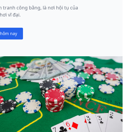
line mới của bạn
h tranh công bằng, là nơi hội tụ của
ơi vĩ đại.
 hôm nay
s