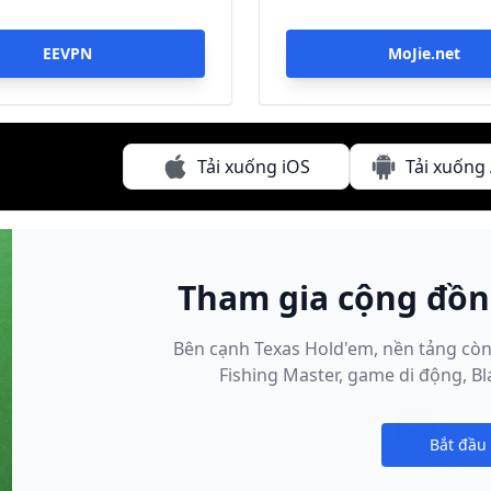
EEVPN
MoJie.net
Tải xuống iOS
Tải xuống
Tham gia cộng đồn
game lớn nh
Bên cạnh Texas Hold'em, nền tảng còn
Fishing Master, game di động, Bl
Bắt đầu
Notification